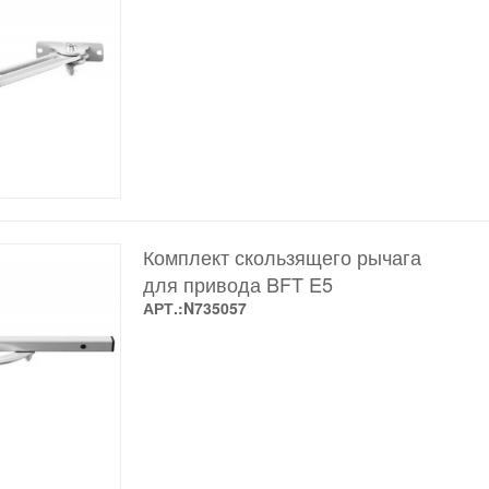
Комплект скользящего рычага
для привода BFT E5
АРТ.:N735057