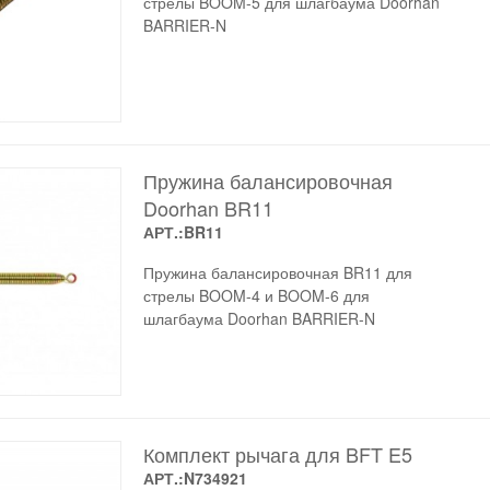
стрелы BOOM-5 для шлагбаума Doorhan
BARRIER-N
Пружина балансировочная
Doorhan BR11
АРТ.:BR11
Пружина балансировочная BR11 для
стрелы BOOM-4 и BOOM-6 для
шлагбаума Doorhan BARRIER-N
Комплект рычага для BFT E5
АРТ.:N734921