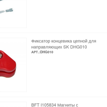
Фиксатор концевика цепной для
направляющих SK DHG010
АРТ.:DHG010
BFT I105834 Магниты с