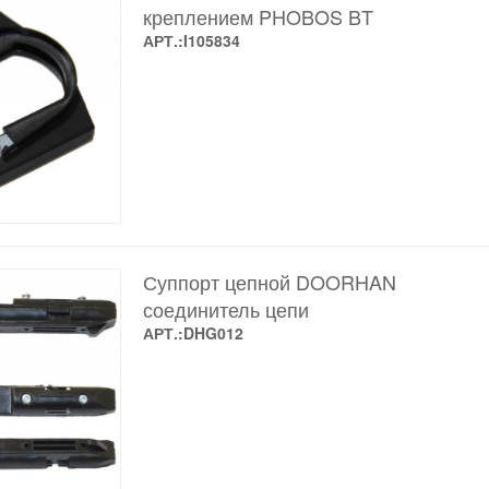
креплением PHOBOS BT
АРТ.:I105834
Суппорт цепной DOORHAN
соединитель цепи
АРТ.:DHG012