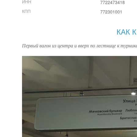
ИНН
7722473418
КПП
772301001
КАК 
Первый вагон из центра и вверх по лестнице к турни