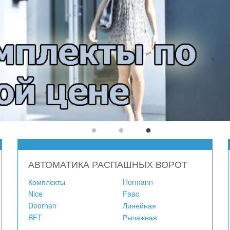
АВТОМАТИКА РАСПАШНЫХ ВОРОТ
Комплекты
Hormann
Nice
Faac
Doorhan
Линейная
BFT
Рычажная