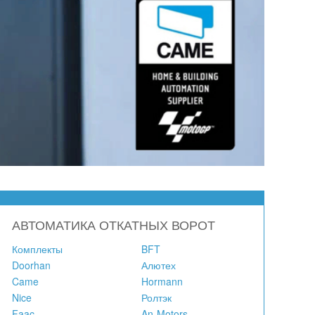
АВТОМАТИКА ОТКАТНЫХ ВОРОТ
Комплекты
BFT
Doorhan
Алютех
Came
Hormann
Nice
Ролтэк
Faac
An-Motors