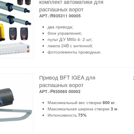
комплект автоматики для
распашных ворот
АРТ.:R935311 00005
два привода;
блок управления;
пульт Д/У Mitto 4- 2 шт;
лампа 24B с антенной;
фотоэлементы проводные.
Привод BFT IGEA для
распашных ворот
АРТ.:P935065 00002
Максимальный вес створки
800 кг
.
Максимальная ширина створки
3 м
Интенсивность
75%