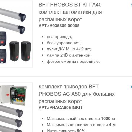
BFT PHOBOS BT KIT A40
комплект автоматики для
распашных ворот
АРТ.:R935309 00005
два привода;
блок управления;
пульт Д/У Mitto 4- 2 шт;
лампа 24B с антенной;
фотоэлементы проводные.
Комплект приводов BFT
PHOBOS AC A50 для больших
распашных ворот
АРТ.:PHACA50BIGKIT
Максимальный вес створки
1000 кг
.
Максимальная ширина створки
4 м
Интенсивность
50%