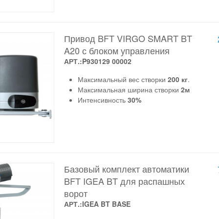
Привод BFT VIRGO SMART BT
A20 с блоком управления
АРТ.:P930129 00002
Максимальный вес створки
200 кг
.
Максимальная ширина створки
2м
Интенсивность
30%
Базовый комплект автоматики
BFT IGEA BT для распашных
ворот
АРТ.:IGEA BT BASE