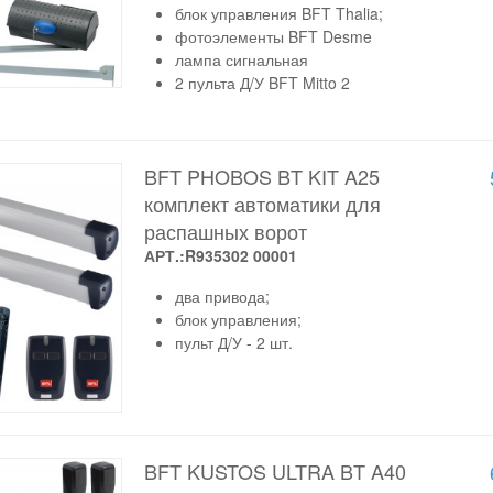
блок управления BFT Thalia;
фотоэлементы BFT Desme
лампа сигнальная
2 пульта Д/У BFT Mitto 2
BFT PHOBOS BT KIT A25
комплект автоматики для
распашных ворот
АРТ.:R935302 00001
два привода;
блок управления;
пульт Д/У - 2 шт.
BFT KUSTOS ULTRA BT A40