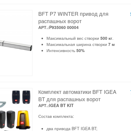
BFT P7 WINTER привод для
распашных ворот
АРТ.:P935060 00004
Максимальный вес створки
500 кг
.
Максимальная ширина створки
7 м
Интенсивность
50%
Комплект автоматики BFT IGEA
BT для распашных ворот
АРТ.:IGEA BT KIT
Состав комплекта:
два привода BFT IGEA BT;