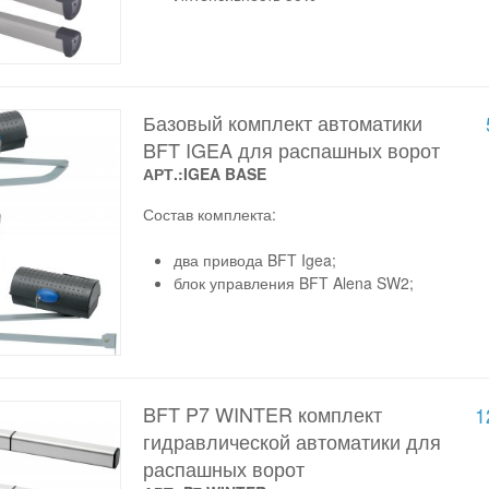
Базовый комплект автоматики
BFT IGEA для распашных ворот
АРТ.:IGEA BASE
Состав комплекта:
два привода BFT Igea;
блок управления BFT Alena SW2;
BFT P7 WINTER комплект
1
гидравлической автоматики для
распашных ворот