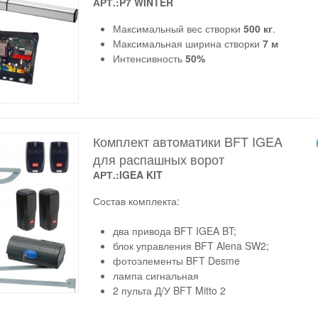
АРТ.:P7 WINTER
Максимальный вес створки
500 кг
.
Максимальная ширина створки
7 м
Интенсивность
50%
Комплект автоматики BFT IGEA
для распашных ворот
АРТ.:IGEA KIT
Состав комплекта:
два привода BFT IGEA BT;
блок управления BFT Alena SW2;
фотоэлементы BFT Desme
лампа сигнальная
2 пульта Д/У BFT Mitto 2