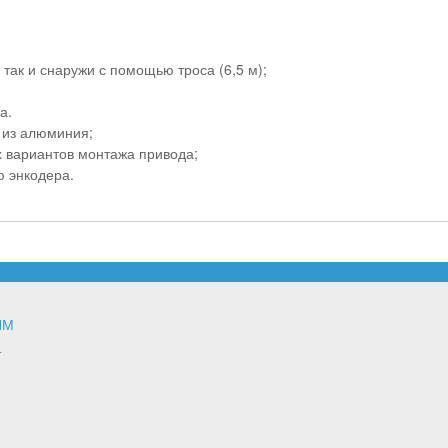
 так и снаружи с помощью троса (6,5 м);
а.
 из алюминия;
 вариантов монтажа привода;
ю энкодера.
ЯМ
т