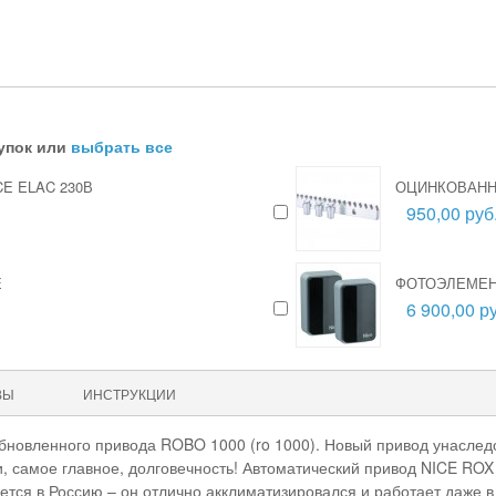
упок или
выбрать все
E ELAC 230В
ОЦИНКОВАННА
950,00 руб
E
ФОТОЭЛЕМЕН
6 900,00 ру
ВЫ
ИНСТРУКЦИИ
бновленного привода ROBO 1000 (ro 1000). Новый привод унаслед
 и, самое главное, долговечность! Автоматический привод NICE RO
ляется в Россию – он отлично акклиматизировался и работает даже 