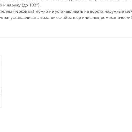
к и наружу (до 103°).
елям (герконам) можно не устанавливать на ворота наружные ме
ется устанавливать механический затвор или электромеханический
0
я