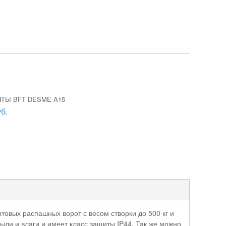
ТЫ BFT DESME A15
б.
овых распашных ворот с весом створки до 500 кг и
ли и влаги и имеет класс защиты IP44. Так же можно