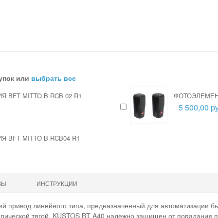
упок или
выбрать все
 BFT MITTO B RCB 02 R1
ФОТОЭЛЕМЕН
5 500,00 ру
 BFT MITTO B RCB04 R1
ВЫ
ИНСТРУКЦИИ
й привод линейного типа, предназначенный для автоматизации быт
пической тягой. KUSTOS BT A40 надежно защищен от попадания пы