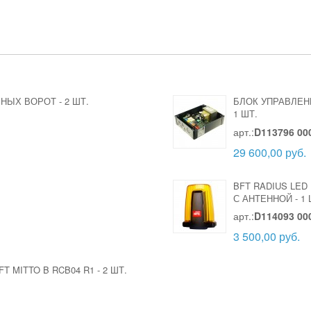
ШНЫХ ВОРОТ
-
2 ШТ.
БЛОК УПРАВЛЕН
1 ШТ.
арт.:
D113796 00
29 600,00 руб.
BFT RADIUS LED
С АНТЕННОЙ
-
1 
арт.:
D114093 00
3 500,00 руб.
T MITTO B RCB04 R1
-
2 ШТ.