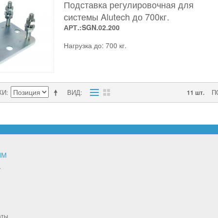
Подставка регулировочная для
системы Alutech до 700кг.
АРТ.:SGN.02.200
Нагрузка до: 700 кг.
КИ
ВИД
П
11 шт.
ЯМ
т
аты