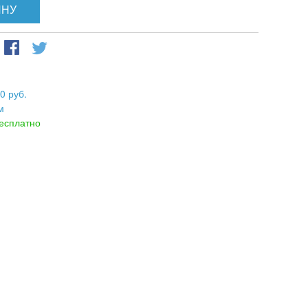
ИНУ
0 руб.
м
есплатно