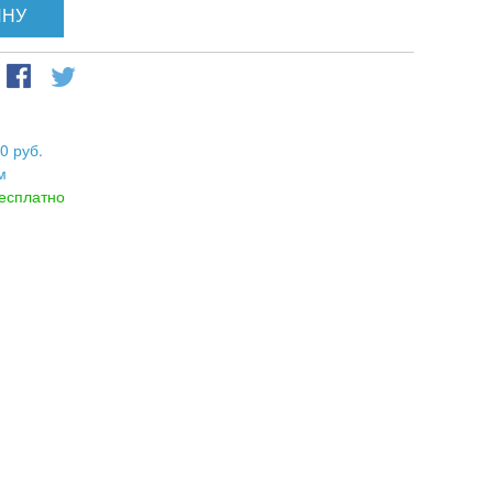
ИНУ
0 руб.
м
есплатно