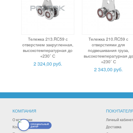
Тележка 213.RC59 с
Тележка 210.RC59 с
отверстием закругленная,
отверстиями для
высокотемпературная до
подвешивания груза,
+230˚ С
высокотемпературная д
+230˚ С
2 324,00 руб.
2 343,00 руб.
КОМПАНИЯ
ПОКУПАТЕЛ
О компании
Личный кабине
ОФИЦИАЛЬНЫЙ
Контакты
Доставка
ДИЛЕР