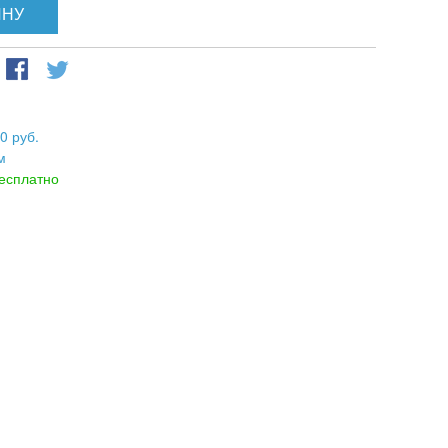
ИНУ
0 руб.
м
есплатно