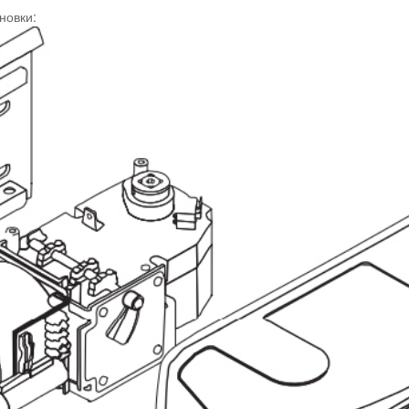
новки: