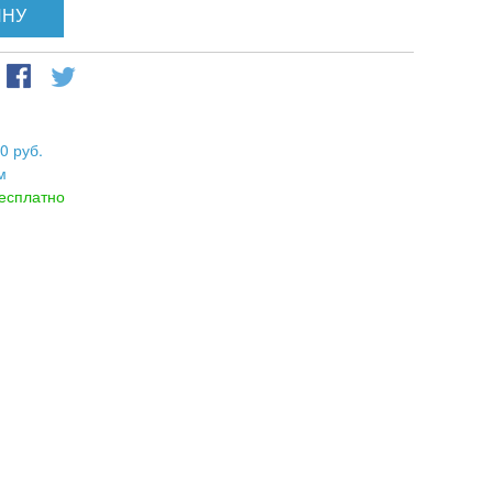
ИНУ
0 руб.
м
есплатно