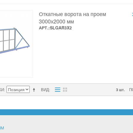
Откатные ворота на проем
3000х2000 мм
АРТ.:SLGAR3X2
КИ
ВИД
П
3 шт.
ЯМ