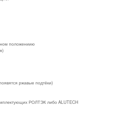
ечном положениию
я)
появятся ржавые подтёки)
комплектующих РОЛТЭК либо ALUTECH