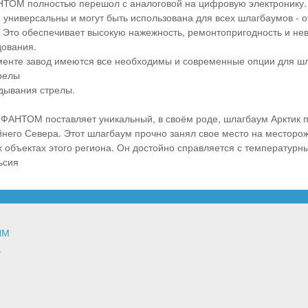
НТОМ полностью перешол с аналоговой на цифровую электронику.
универсальны и могут быть использована для всех шлагбаумов - о
. Это обеспечивает высокую нажежность, ремонтопригодность и не
дования.
именте завод имеются все необходимы и современные опции для ш
релы
дывания стрелы.
 ФАНТОМ поставляет уникальный, в своём роде, шлагбаум Арктик
йнего Севера. Этот шлагбаум прочно занял свое место на месторо
х объектах этого региона. Он достойно справляется с температур
ьсия
ЯМ
т