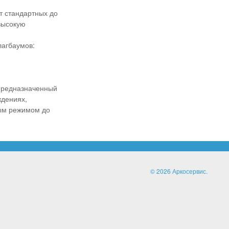
т стандартных до
высокую
лагбаумов:
 предназначенный
ждениях,
ным режимом до
© 2026 Аркосервис.