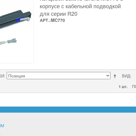
корпусе с кабельной подводкой
для серии R20
АРТ.:MC770
КИ
ВИД
П
1 шт.
ЯМ
т