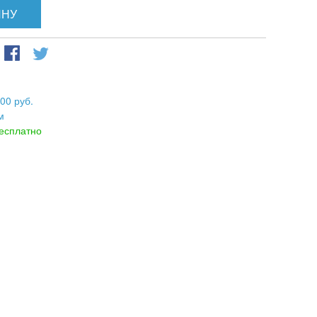
ИНУ
00 руб.
м
есплатно