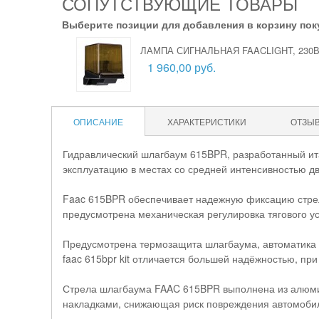
СОПУТСТВУЮЩИЕ ТОВАРЫ
Выберите позиции для добавления в корзину пок
ЛАМПА СИГНАЛЬНАЯ FAACLIGHT, 230
1 960,00 руб.
ОПИСАНИЕ
ХАРАКТЕРИСТИКИ
ОТЗЫ
Гидравлический шлагбаум 615BPR, разработанный ита
эксплуатацию в местах со средней интенсивностью д
Faac 615BPR обеспечивает надежную фиксацию стрел
предусмотрена механическая регулировка тягового у
Предусмотрена термозащита шлагбаума, автоматика 
faac 615bpr kit отличается большей надёжностью, при
Стрела шлагбаума FAAC 615BPR выполнена из алюм
накладками, снижающая риск повреждения автомоби