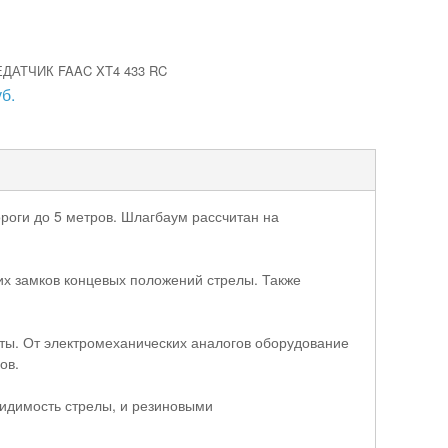
ДАТЧИК FAAC XT4 433 RC
б.
оги до 5 метров. Шлагбаум рассчитан на
х замков концевых положений стрелы. Также
ты. От электромеханических аналогов оборудование
ов.
димость стрелы, и резиновыми