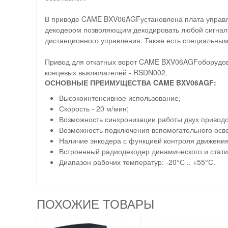
В приводе CAME BXV06AGFустановлена плата управл
декодером позволяющим декодировать любой сигнал 
дистанционного управления. Также есть специальны
Привод для откатных ворот CAME BXV06AGFоборудова
концевых выключателей - RSDN002.
ОСНОВНЫЕ ПРЕИМУЩЕСТВА CAME BXV06AGF:
Высокоинтенсивное использование;
Скорость - 20 м/мин;
Возможность синхронизации работы двух приводо
Возможность подключения вспомогательного осв
Наличие энкодера с функцией контроля движения
Встроенный радиодекодер динамического и статич
Диапазон рабочих температур: -20°С .. +55°С.
ПОХОЖИЕ ТОВАРЫ