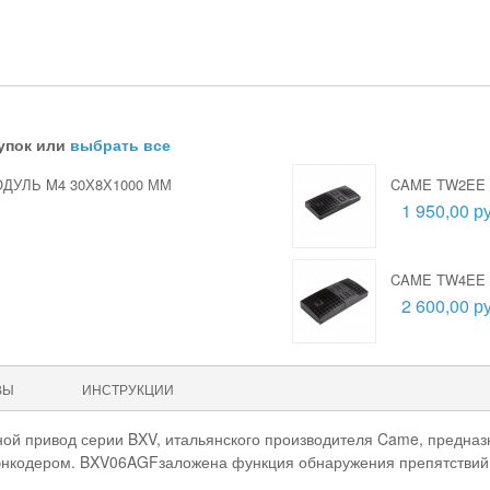
упок или
выбрать все
ДУЛЬ M4 30Х8Х1000 ММ
CAME TW2EE 
1 950,00 ру
CAME TW4EE 
2 600,00 ру
ВЫ
ИНСТРУКЦИИ
ой привод серии BXV, итальянского производителя Came, предназ
 энкодером. BXV06AGFзаложена функция обнаружения препятствий 