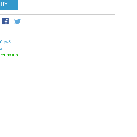
ИНУ
0 руб.
м
есплатно