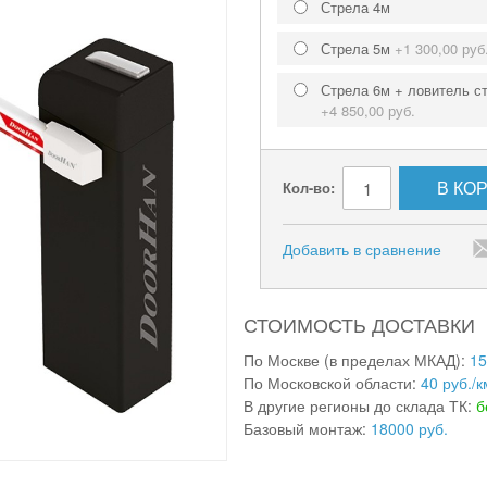
Стрела 4м
Стрела 5м
+
1 300,00 руб
Стрела 6м + ловитель с
+
4 850,00 руб.
В КО
Кол-во:
Добавить в сравнение
СТОИМОСТЬ ДОСТАВКИ
По Москве (в пределах МКАД):
15
По Московской области:
40 руб./к
В другие регионы до склада ТК:
б
Базовый монтаж:
18000 руб.