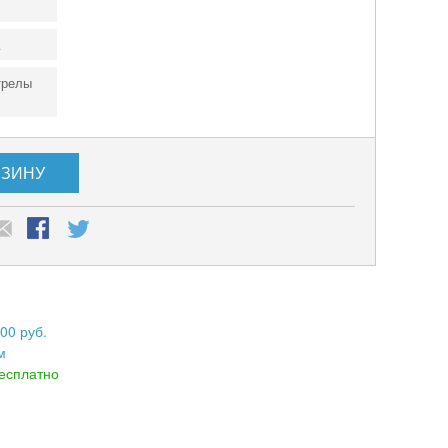
.
трелы
РЗИНУ
00 руб.
м
есплатно