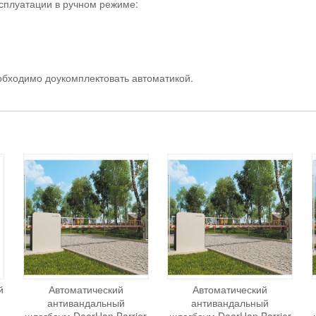
ксплуатации в ручном режиме:
обходимо доукомплектовать автоматикой.
й
Автоматический
Автоматический
м
антивандальный
антивандальный
шлагбаум DoorHan Barrier
шлагбаум DoorHan Barrier