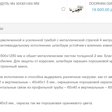
ДУЛЬ M4 30Х8Х1000 ММ
DOORHAN GS
16 600,00 
ВЫ
увеличенной и усиленной тумбой с металлической стрелой 4 метра
 антивандальному исполнению шлагбаум устойчив к влиянию извне
500х1250 мм и обшит металлическим листом толщиной 2 мм. Благо
обилем. Для защиты от коррозии, шлагбаум окрашен порошковой кр
строенный замок.
 исполнении и способна выдержать различные нагрузки, как от ав
 и вертикальные – 40х40х1.5 мм., окрашенные порошковой окраско
зонтальные связи из профильной трубы – 60х40 и вертикальные – 
0х3 мм., окраска так же порошковая оранжевого цвета.