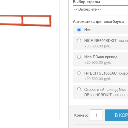
Выбор стрелы
Автоматика для шлагбаума
Нет
NICE RB600BDKIT приво
+
33 600,00 руб.
Nice RD400 привод
+
20 900,00 руб.
R-TECH SL1000AC приво
+
20 500,00 руб.
Скоростной привод Nice
RB500HSBDKIT
+
38 000,
В КО
Кол-во: