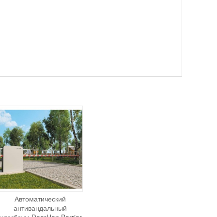
Автоматический
антивандальный
шлагбаум DoorHan Barrier