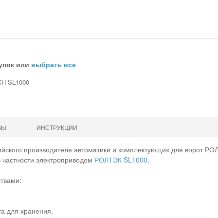
упок или
выбрать все
H SL1000
ВЫ
ИНСТРУКЦИИ
сийского производителя автоматики и комплектующих для ворот РО
в частности электроприводом
РОЛТЭК SL1000
.
твами:
та для хранения.