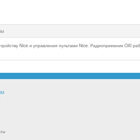
ВЫ
тройству Nice и управления пультами Nice. Радиоприемник OXI раб
ЯМ
т
аты