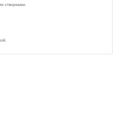
и створками.
кой.