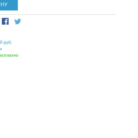
ИНУ
0 руб.
м
есплатно