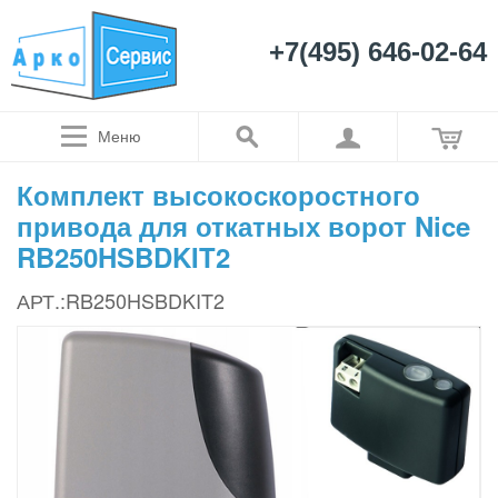
+7(495) 646-02-64
Меню
Комплект высокоскоростного
привода для откатных ворот Nice
RB250HSBDKIT2
АРТ.:RB250HSBDKIT2