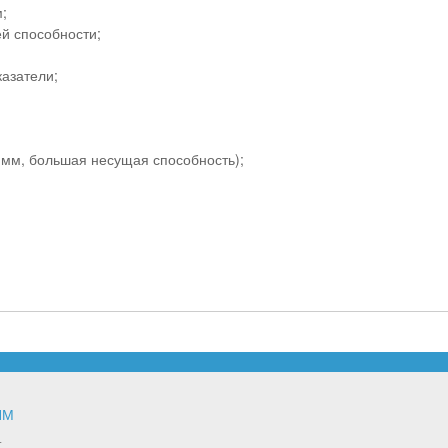
;
й способности;
азатели;
 мм, большая несущая способность);
ЯМ
т