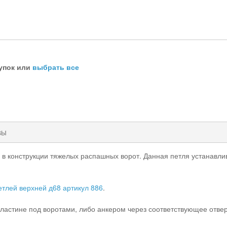
упок или
выбрать все
ВЫ
я в конструкции тяжелых распашных ворот. Данная петля устанавли
етлей верхней д68 артикул 886
.
ластине под воротами, либо анкером через соответствующее отвер