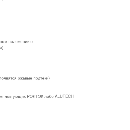
ечном положениию
я)
появятся ржавые подтёки)
комплектующих РОЛТЭК либо ALUTECH