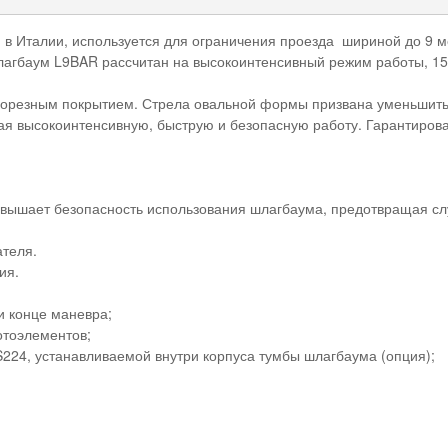
в Италии, используется для ограничения проезда шириной до 9 м
агбаум L9BAR рассчитан на высокоинтенсивный режим работы, 150 
орезным покрытием. Стрела овальной формы призвана уменьшить в
ая высокоинтенсивную, быструю и безопасную работу. Гарантирова
вышает безопасность использования шлагбаума, предотвращая слу
ателя.
ия.
и конце маневра;
отоэлементов;
S224, устанавливаемой внутри корпуса тумбы шлагбаума (опция);
.