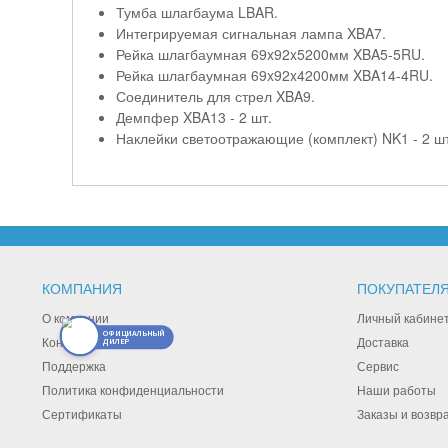
Тумба шлагбаума LBAR.
Интегрируемая сигнальная лампа XBA7.
Рейка шлагбаумная 69x92x5200мм XBA5-5RU.
Рейка шлагбаумная 69x92x4200мм XBA14-4RU.
Соединитель для стрел XBA9.
Демпфер XBA13 - 2 шт.
Наклейки светоотражающие (комплект) NK1 - 2 шт
КОМПАНИЯ
ПОКУПАТЕЛ
О компании
Личный кабине
ОФИЦИАЛЬНЫЙ
Контакты
Доставка
ДИЛЕР
Поддержка
Сервис
Политика конфиденциальности
Наши работы
Сертификаты
Заказы и возвр