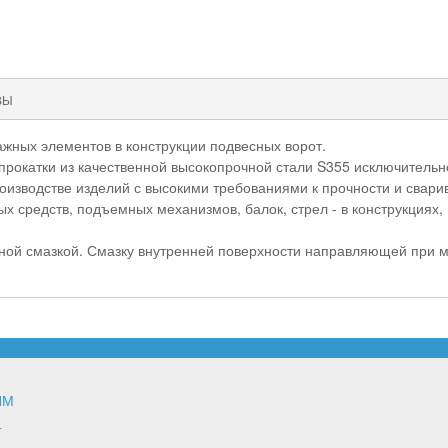
ВЫ
жных элементов в конструкции подвесных ворот.
окатки из качественной высокопрочной стали S355 исключительно
изводстве изделий с высокими требованиями к прочности и свари
х средств, подъемных механизмов, балок, стрел - в конструкциях,
й смазкой. Смазку внутренней поверхности направляющей при мо
ЯМ
т