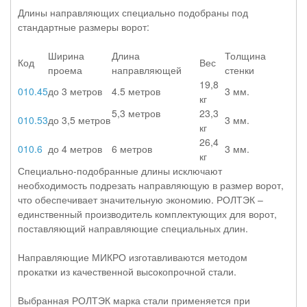
Длины направляющих специально подобраны под
стандартные размеры ворот:
Ширина
Длина
Толщина
Код
Вес
проема
направляющей
стенки
19,8
010.45
до 3 метров
4.5 метров
3 мм.
кг
5,3 метров
23,3
010.53
до 3,5 метров
3 мм.
кг
26,4
010.6
до 4 метров
6 метров
3 мм.
кг
Специально-подобранные длины исключают
необходимость подрезать направляющую в размер ворот,
что обеспечивает значительную экономию. РОЛТЭК –
единственный производитель комплектующих для ворот,
поставляющий направляющие специальных длин.
Направляющие МИКРО изготавливаются методом
прокатки из качественной высокопрочной стали.
Выбранная РОЛТЭК марка стали применяется при