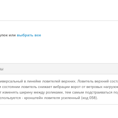
упок или
выбрать все
ВЫ
ниверсальный в линейке ловителей верхних. Ловитель верхний сос
м состоянии ловитель снижает вибрации ворот от ветровых нагрузок
ет изменять ширину между роликами, тем самым подстраиваться по
спользуется - кронштейн ловителя усиленный (код 058).