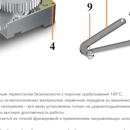
ным термостатом безопасности с порогом срабатывания 140°С.
ны из металлических материалов, первичная передача из закаленн
и скольжения – все валы установлены только на шарикоподшипник
 и высокую долговечность работы.
игается их точной фрезеровкой и применением направляющих штиф