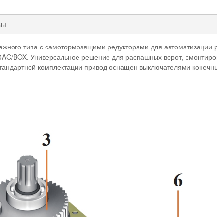
ВЫ
ажного типа с самотормозящими редукторами для автоматизации р
0AC/BOX. Универсальное решение для распашных ворот, смонтиров
стандартной комплектации привод оснащен выключателями конечн