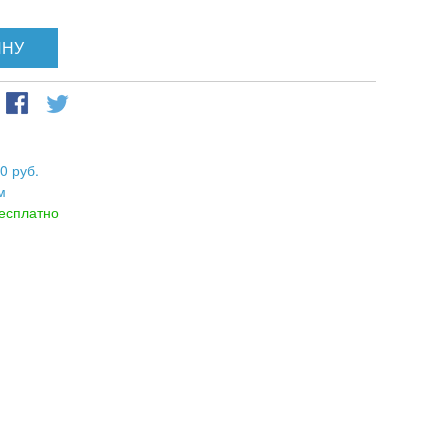
ИНУ
0 руб.
м
есплатно