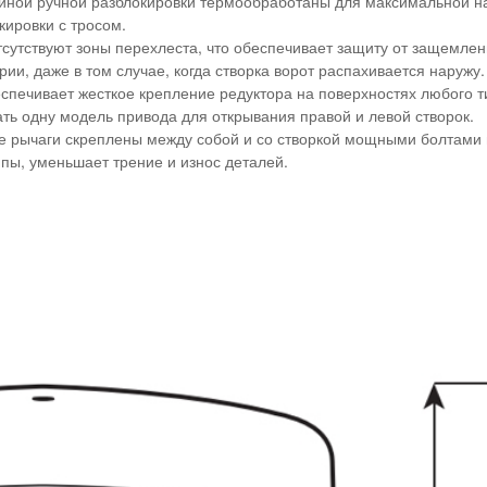
йной ручной разблокировки термообработаны для максимальной н
кировки с тросом.
отсутствуют зоны перехлеста, что обеспечивает защиту от защемл
ии, даже в том случае, когда створка ворот распахивается наружу.
спечивает жесткое крепление редуктора на поверхностях любого т
ть одну модель привода для открывания правой и левой створок.
е рычаги скреплены между собой и со створкой мощными болтами 
пы, уменьшает трение и износ деталей.