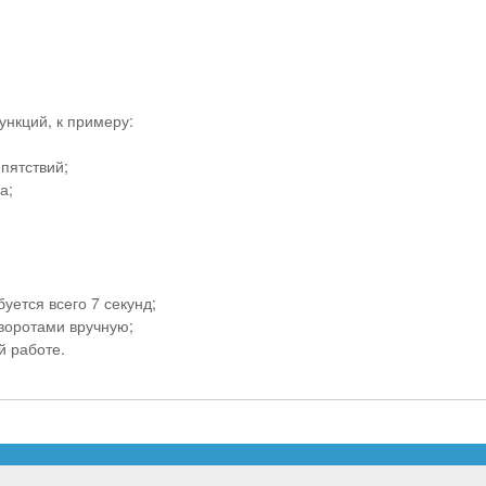
ункций, к примеру:
пятствий;
а;
уется всего 7 секунд;
воротами вручную;
 работе.