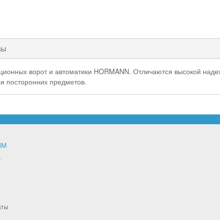
ВЫ
кционных ворот и автоматики HORMANN. Отличаются высокой наде
 и посторонних предметов.
ЯМ
т
аты