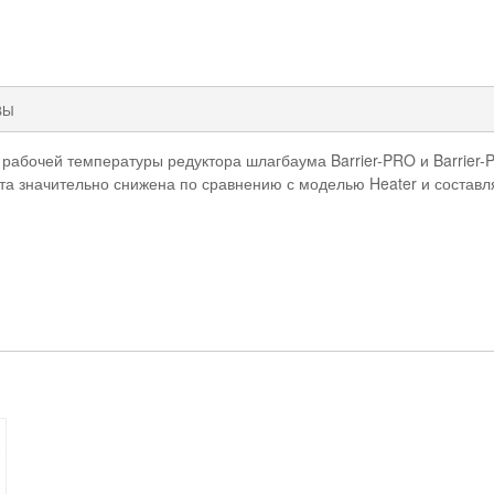
ВЫ
рабочей температуры редуктора шлагбаума Barrier-PRO и Barrier
та значительно снижена по сравнению с моделью Heater и составля