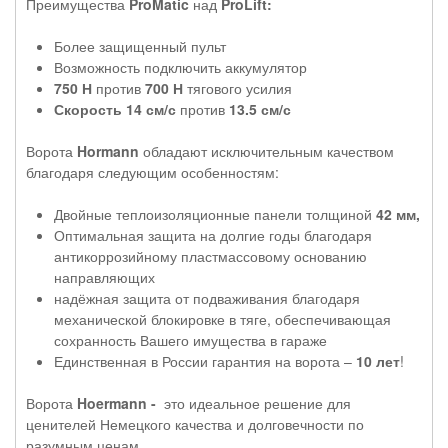
Преимущества
ProMatic
над
ProLift:
Более защищенный пульт
Возможность подключить аккумулятор
750 Н
против
700 Н
тягового усилия
Скорость 14 см/с
против
13.5 см/с
Ворота
Hormann
обладают исключительным качеством
благодаря следующим особенностям:
Двойные теплоизоляционные панели толщиной
42 мм,
Оптимальная защита на долгие годы благодаря
антикоррозийному пластмассовому основанию
направляющих
надёжная защита от подваживания благодаря
механической блокировке в тяге, обеспечивающая
сохранность Вашего имущества в гараже
Единственная в России гарантия на ворота –
10 лет
!
Ворота
Hoermann -
это идеальное решение для
ценителей Немецкого качества и долговечности по
разумным ценам.