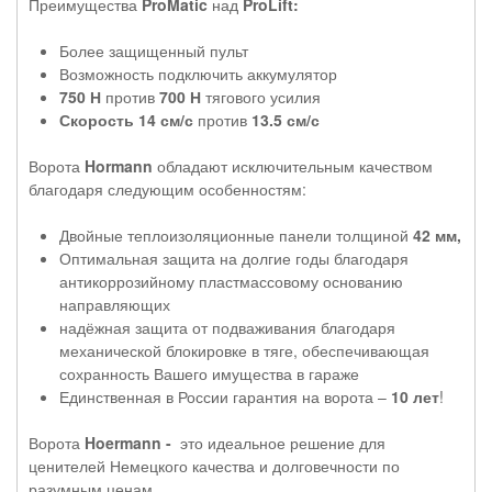
Преимущества
ProMatic
над
ProLift:
Более защищенный пульт
Возможность подключить аккумулятор
750 Н
против
700 Н
тягового усилия
Скорость 14 см/с
против
13.5 см/с
Ворота
Hormann
обладают исключительным качеством
благодаря следующим особенностям:
Двойные теплоизоляционные панели толщиной
42 мм,
Оптимальная защита на долгие годы благодаря
антикоррозийному пластмассовому основанию
направляющих
надёжная защита от подваживания благодаря
механической блокировке в тяге, обеспечивающая
сохранность Вашего имущества в гараже
Единственная в России гарантия на ворота –
10 лет
!
Ворота
Hoermann -
это идеальное решение для
ценителей Немецкого качества и долговечности по
разумным ценам.