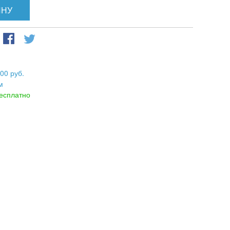
ИНУ
00 руб.
м
есплатно