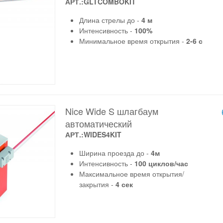
АРТ.:GLTCOMBOKIT
Длина стрелы до -
4 м
Интенсивность -
100%
Минимальное время открытия -
2-6 с
Nice Wide S шлагбаум
автоматический
АРТ.:WIDES4KIT
Ширина проезда до -
4м
Интенсивность -
100 циклов/час
Максимальное время открытия/
закрытия -
4 сек