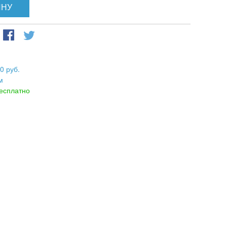
ИНУ
0 руб.
м
есплатно