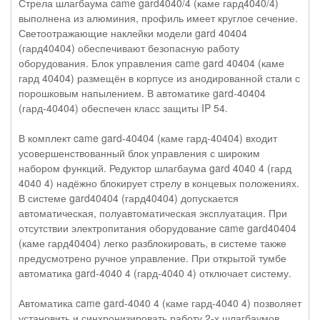
Стрела шлагбаума came gard4040/4 (каме гард4040/4)
выполнена из алюминия, профиль имеет круглое сечение.
Светоотражающие наклейки модели gard 40404
(гард40404) обеспечивают безопасную работу
оборудования. Блок управления came gard 40404 (каме
гард 40404) размещён в корпусе из анодированной стали с
порошковым напылением. В автоматике gard-40404
(гард-40404) обеспечен класс защиты IP 54.
В комплект came gard-40404 (каме гард-40404) входит
усовершенствованный блок управления с широким
набором функций. Редуктор шлагбаума gard 4040 4 (гард
4040 4) надёжно блокирует стрелу в концевых положениях.
В системе gard40404 (гард40404) допускается
автоматическая, полуавтоматическая эксплуатация. При
отсутствии электропитания оборудование came gard40404
(каме гард40404) легко разблокировать, в системе также
предусмотрено ручное управление. При открытой тумбе
автоматика gard-4040 4 (гард-4040 4) отключает систему.
Автоматика came gard-4040 4 (каме гард-4040 4) позволяет
установить и синхронизировать работу 2-х шлагбаумов.