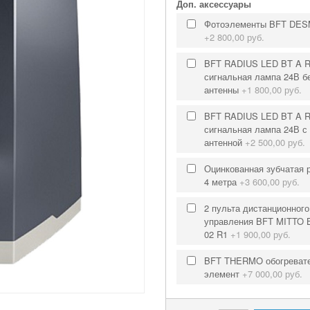
Доп. аксессуары
Фотоэлементы BFT DES
+
2 800,00 руб.
BFT RADIUS LED BT A 
сигнальная лампа 24В б
антенны
+
1 800,00 руб.
BFT RADIUS LED BT A 
сигнальная лампа 24В с
антенной
+
2 500,00 руб.
Оцинкованная зубчатая р
4 метра
+
3 600,00 руб.
2 пульта дистанционного
управления BFT MITTO 
02 R1
+
1 900,00 руб.
BFT THERMO обогреват
элемент
+
7 000,00 руб.