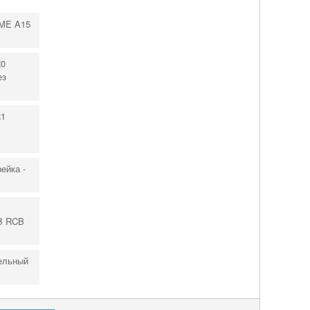
ME A15
R0
ез
R1
ейка -
B RCB
ельный